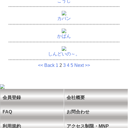
こうじ
カバン
かばん
しんどいの～。
<< Back
1
2
3
4
5
Next >>
会員登録
会社概要
FAQ
お問合わせ
利用規約
アクセス制限・MNP