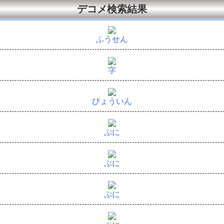
デコメ検索結果
ふうせん
字
びょういん
ぷに
ぷに
ぷに