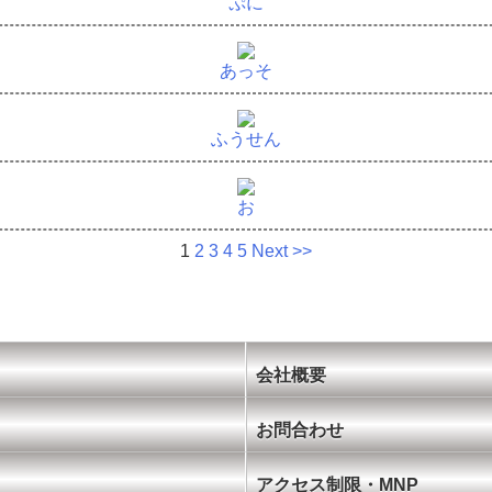
ぷに
あっそ
ふうせん
お
1
2
3
4
5
Next >>
会社概要
お問合わせ
アクセス制限・MNP