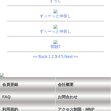
すうじ
ずぅーっと仲良し
ずぅーっと仲良し
明朝7
<< Back
1
2
3
4
5
Next >>
会員登録
会社概要
FAQ
お問合わせ
利用規約
アクセス制限・MNP