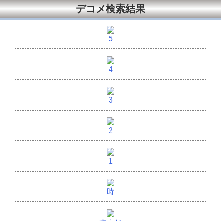
デコメ検索結果
5
4
3
2
1
時