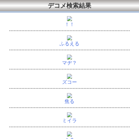
デコメ検索結果
！！
ふるえる
マヂ？
ズコー
焦る
ミイラ