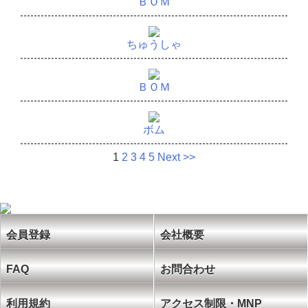
ＢＯＭ
ちゅうしゃ
ＢＯＭ
ボム
1
2
3
4
5
Next >>
会員登録
会社概要
FAQ
お問合わせ
利用規約
アクセス制限・MNP