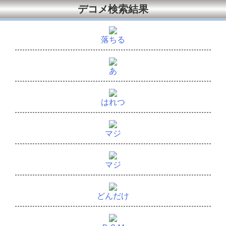
デコメ検索結果
落ちる
あ
はれつ
マジ
マジ
どんだけ