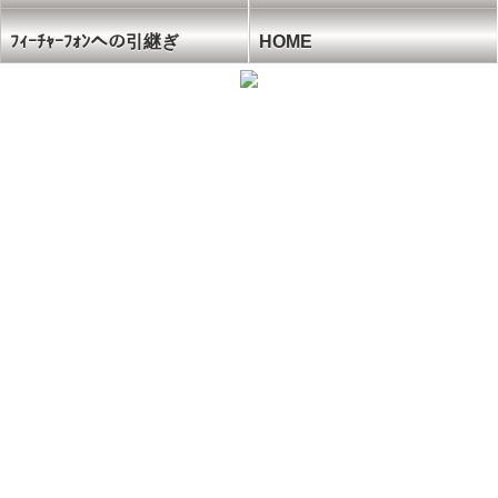
ﾌｨｰﾁｬｰﾌｫﾝへの引継ぎ
HOME