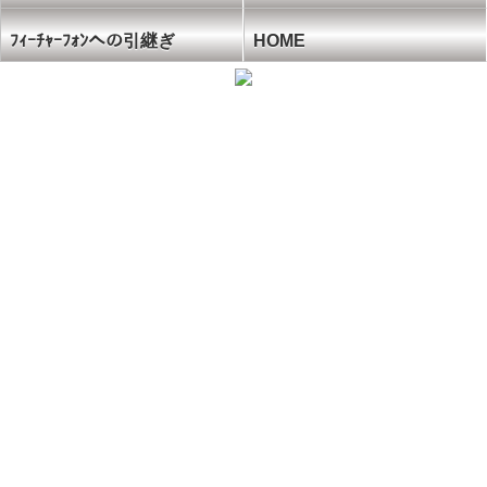
ﾌｨｰﾁｬｰﾌｫﾝへの引継ぎ
HOME