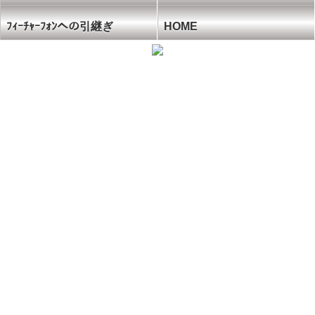
ﾌｨｰﾁｬｰﾌｫﾝへの引継ぎ
HOME