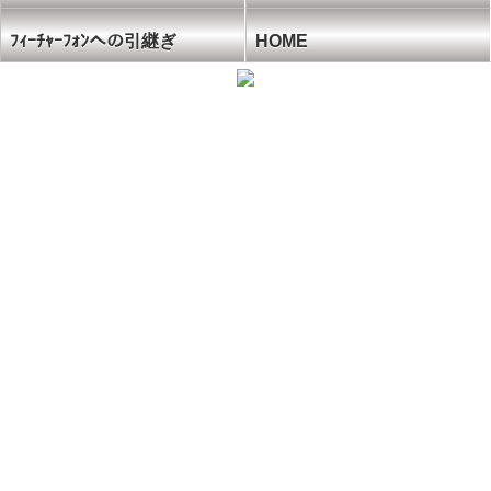
ﾌｨｰﾁｬｰﾌｫﾝへの引継ぎ
HOME