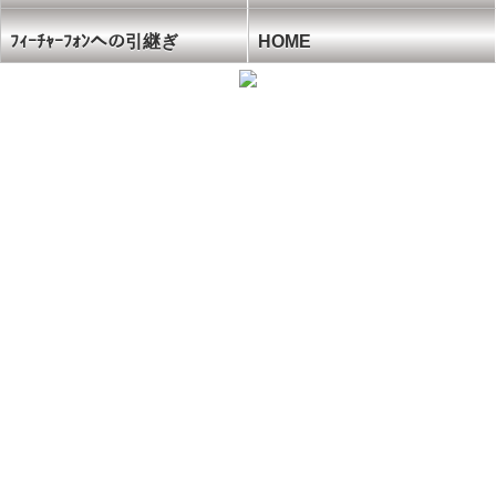
ﾌｨｰﾁｬｰﾌｫﾝへの引継ぎ
HOME