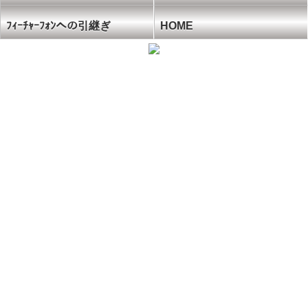
ﾌｨｰﾁｬｰﾌｫﾝへの引継ぎ
HOME