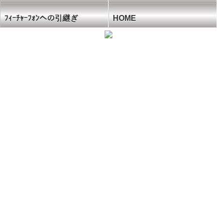
ﾌｨｰﾁｬｰﾌｫﾝへの引継ぎ
HOME