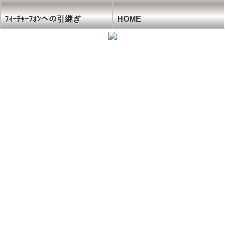
ﾌｨｰﾁｬｰﾌｫﾝへの引継ぎ
HOME