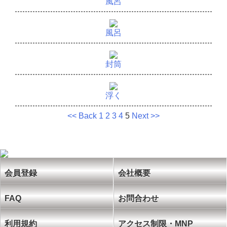
風呂
風呂
封筒
浮く
<< Back
1
2
3
4
5
Next >>
会員登録
会社概要
FAQ
お問合わせ
利用規約
アクセス制限・MNP