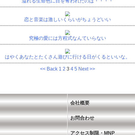
溢れる生命色に目を奪われたのは・・・・
恋と音楽は激しいくらいがちょうどいい
究極の愛には方程式なんていらない
はやくあなたとたくさん遊びに行ける日がくるといいな。
<< Back
1
2
3
4
5
Next >>
会社概要
お問合わせ
アクセス制限・MNP