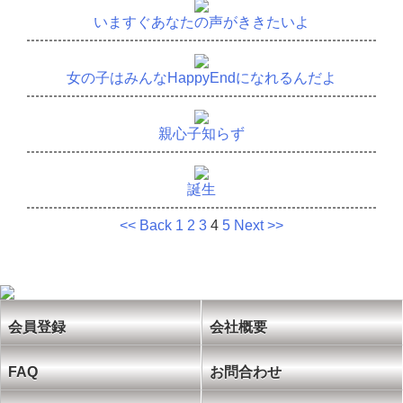
いますぐあなたの声がききたいよ
女の子はみんなHappyEndになれるんだよ
親心子知らず
誕生
<< Back
1
2
3
4
5
Next >>
会員登録
会社概要
FAQ
お問合わせ