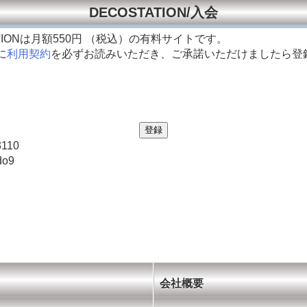
DECOSTATION/入会
TIONは月額
550円 （税込）の有料サイトです。
に
利用契約
を必ずお読みいただき、ご承諾いただけましたら登
3110
do9
会社概要